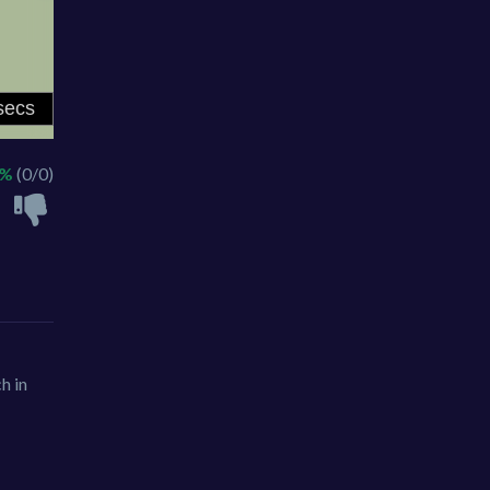
 %
(0/0)
h in