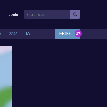
Login
MORE
n
2048
.IO